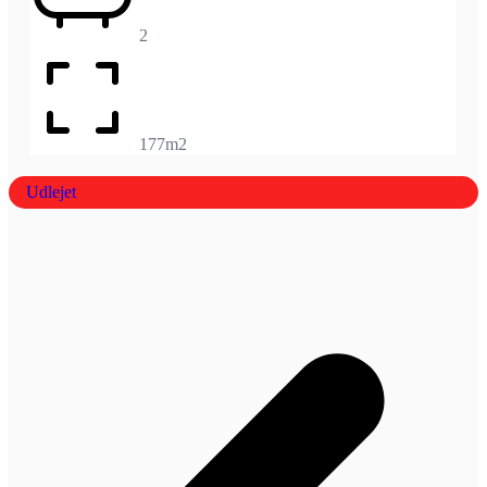
2
177m2
Udlejet