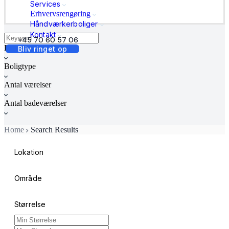
Services
Erhvervsrengøring
Håndværkerboliger
Kontakt
+45 70 60 57 06
Boligstatus
Bliv ringet op
Boligtype
Antal værelser
Antal badeværelser
Home
Search Results
Lokation
Område
Størrelse