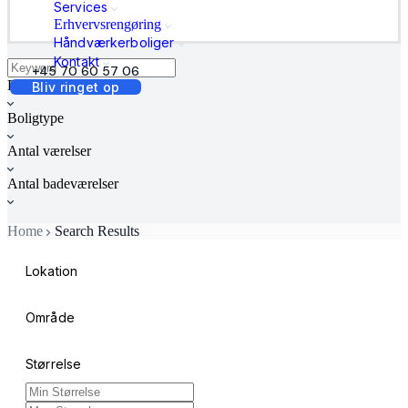
Services
Erhvervsrengøring
Håndværkerboliger
Kontakt
+45 70 60 57 06
Boligstatus
Bliv ringet op
Boligtype
Antal værelser
Antal badeværelser
Home
Search Results
Lokation
Område
Størrelse