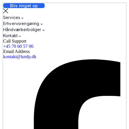
Bliv ringet op
Services
Erhvervsrengøring
Håndværkerboliger
Kontakt
Call Support
+45 70 60 57 06
Email Address
kontakt@kmfp.dk