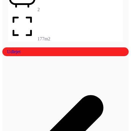
2
177m2
Udlejet