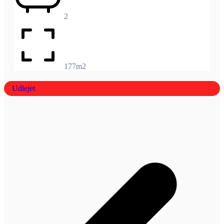
2
177m2
Udlejet