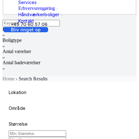
Services
Erhvervsrengøring
Håndværkerboliger
Kontakt
+45 70 60 57 06
Boligstatus
Bliv ringet op
Boligtype
Antal værelser
Antal badeværelser
Home
Search Results
Lokation
Område
Størrelse