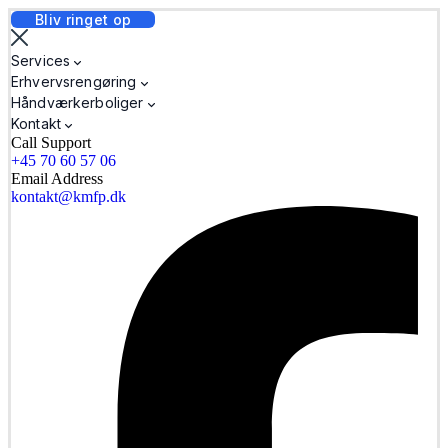
Bliv ringet op
Services
Erhvervsrengøring
Håndværkerboliger
Kontakt
Call Support
+45 70 60 57 06
Email Address
kontakt@kmfp.dk