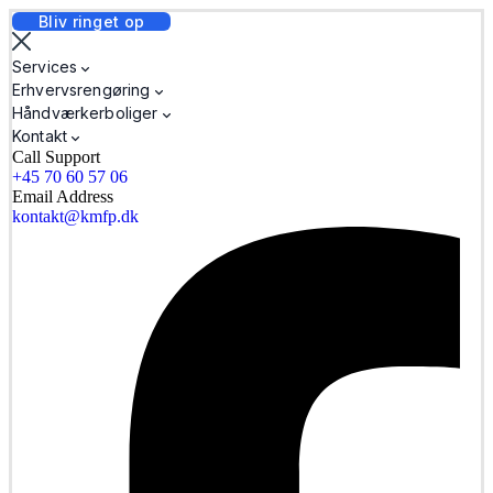
Bliv ringet op
Services
Erhvervsrengøring
Håndværkerboliger
Kontakt
Call Support
+45 70 60 57 06
Email Address
kontakt@kmfp.dk