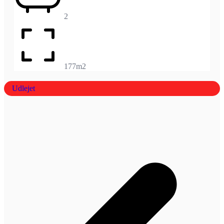
2
177m2
Udlejet