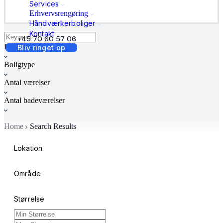
Services
Erhvervsrengøring
Håndværkerboliger
Kontakt
+45 70 60 57 06
Boligstatus
Bliv ringet op
Boligtype
Antal værelser
Antal badeværelser
Home
Search Results
Lokation
Område
Størrelse